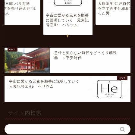
水卯三郎 パリ万博
大原幽学 江戸時代に
“日本を売り込んだ”江
を立て直す仕組み”を
の商人
った男
宇宙に繋がる元素を順番
に説明していく 元素記
号②He ヘリウム
意外と知らない時代をざっくり解説
⑤ ～平安時代
宇宙に繋がる元素を順番に説明していく
元素記号②He ヘリウム
サイト内検索