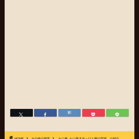
HOME
その他の雑学
かつ丼: かつ丼大全～ひと椀の宇宙 の紹介