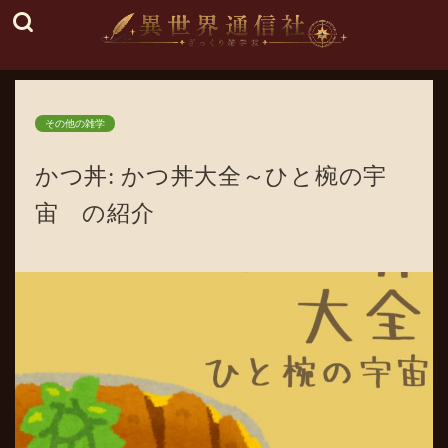
その他の雑学
かつ丼: かつ丼大全～ひと椀の宇
宙 の紹介